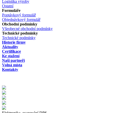
Logistika výroby
Ostatní
Formuláře
Poptávkový formulář
Objednávkový formulář
Obchodní podmínky
Všeobecné obchodní podmínky
Technické podmínky
Technické podmínky
Historie firmy
Aktuality
Certifikace
Ke stažení
Naši partneři
Volná místa
Kontakty
Elektronika, osazování DPS