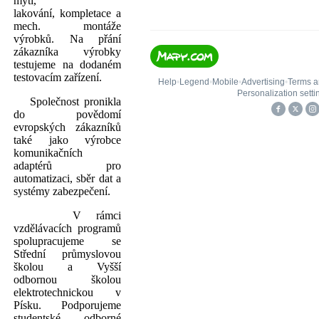
mytí,
lakování, kompletace a
mech. montáže
výrobků. Na přání
zákazníka výrobky
testujeme na dodaném
testovacím zařízení.
Společnost pronikla
do povědomí
evropských zákazníků
také jako výrobce
komunikačních
adaptérů pro
automatizaci, sběr dat a
systémy zabezpečení.
V rámci
vzdělávacích programů
spolupracujeme se
Střední průmyslovou
školou a Vyšší
odbornou školou
elektrotechnickou v
Písku. Podporujeme
studentské odborné