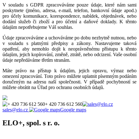
V souladu s GDPR zpracováváme pouze údaje, které nám sami
poskytnete (jméno, adresa, e-mail, telefon, bankovní údaje apod.)
pro účely komunikace, korespondence, nabídek, objednávek, nebo
dodání služeb či zboží a pro účetní a daňové doklady. K těmto
údajům nepotřebujeme Váš souhlas.
Údaje zpracováváme a uchováváme po dobu nezbytně nutnou, nebo
v souladu s platnými předpisy a zákony. Nastavujeme taková
opatření, aby nemohlo dojít k neoprávněnému přístupu k těmto
údajům, jejich kopírování, změně, ztrátě, nebo odcizení. Vaše osobní
údaje nepředáváme třetím stranám.
Máte právo na přístup k údajům, jejich opravu, výmaz nebo
omezení zpracování. Toto právo můžete uplatnit písemným podáním
doručeným na adresu naší společnosti. V případě pochybností se
můžete obrátit na Úřad pro ochranu osobních údajů.
+ 420 736 612 560
sales@elo.cz
Google maps
ELO+, spol. s r. o.