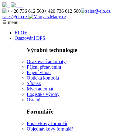
+ 420 736 612 560
sales@elo.cz
Mapy.cz
☰ menu
ELO+
Osazování DPS
Výrobní technologie
Osazovací automaty
Pájení přetavením
Pájení vlnou
Optická kontrola
Sítotisk
Mycí automat
Logistika výroby
Ostatní
Formuláře
Poptávkový formulář
Objednávkový formulář