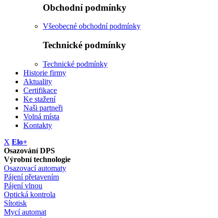
Obchodní podmínky
Všeobecné obchodní podmínky
Technické podmínky
Technické podmínky
Historie firmy
Aktuality
Certifikace
Ke stažení
Naši partneři
Volná místa
Kontakty
Χ
Elo+
Osazování DPS
Výrobní technologie
Osazovací automaty
Pájení přetavením
Pájení vlnou
Optická kontrola
Sítotisk
Mycí automat